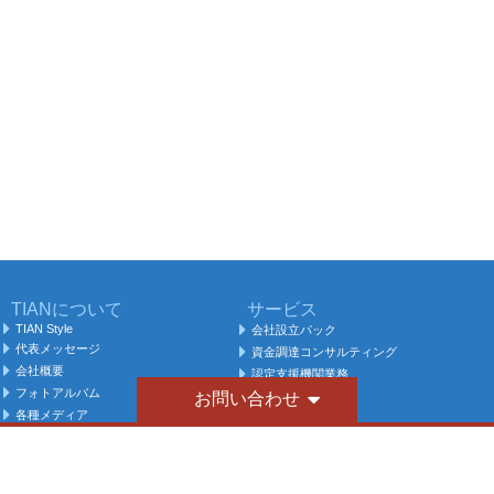
TIANについて
サービス
TIAN Style
会社設立パック
代表メッセージ
資金調達コンサルティング
会社概要
認定支援機関業務
フォトアルバム
お問い合わせ
税理士切替
各種メディア
相続税申告
IT業界パック
飲食業向けサービス
理美容業向けサービス