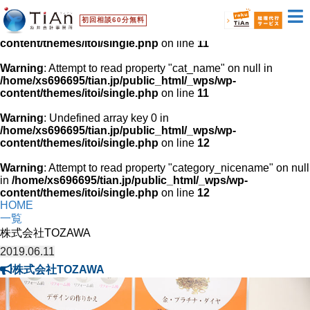
Warning
: Undefined array key 0 in
初回相談60分無料
/home/xs696695/tian.jp/public_html/_wps/wp-
content/themes/itoi/single.php
on line
11
Warning
: Attempt to read property "cat_name" on null in
/home/xs696695/tian.jp/public_html/_wps/wp-
content/themes/itoi/single.php
on line
11
Warning
: Undefined array key 0 in
/home/xs696695/tian.jp/public_html/_wps/wp-
content/themes/itoi/single.php
on line
12
Warning
: Attempt to read property "category_nicename" on null
in
/home/xs696695/tian.jp/public_html/_wps/wp-
content/themes/itoi/single.php
on line
12
HOME
一覧
株式会社TOZAWA
2019.06.11
株式会社TOZAWA