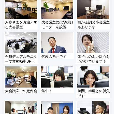
お客さまをお迎えす
大会議室には壁掛け
白が基調の小会議室
る大会議室
モニターを設置
もあります
全員デュアルモニタ
代表の糸井です
気持ちのよい対応を
ーで業務効率UP！
心がけています！
大会議室での定例会
集中！
時間、精度との勝負
です