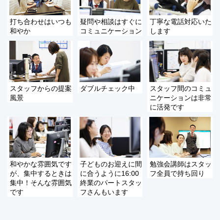
打ち合わせはいつも
疑問や相談はすぐに
丁寧な電話対応いた
和やか
コミュニケーション
します
スタッフからの提案
ダブルチェック中
スタッフ間のコミュ
風景
ニケーションは非常
に活発です
和やかな雰囲気です
子どものお迎えに間
勉強会講師はスタッ
が、集中するときは
に合うように16:00
フ全員で持ち回り
集中！そんな雰囲気
終業のパートスタッ
です
フさんもいます